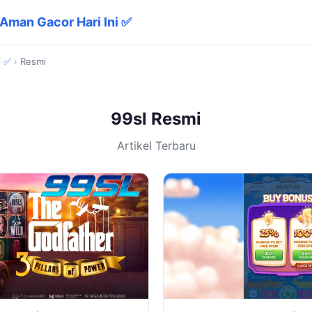
 Aman Gacor Hari Ini ✅
i ✅
›
Resmi
99sl Resmi
Artikel Terbaru