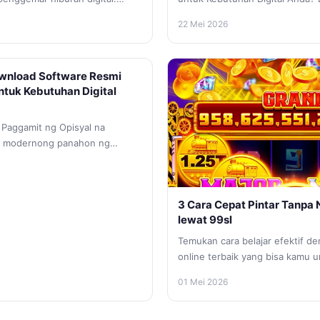
rilisan terbaru dari...
berkembang pesat saat ini, keb
22 Mei 2026
ownload Software Resmi
ntuk Kebutuhan Digital
Paggamit ng Opisyal na
 Sa modernong panahon ng
hahanap ng isang ligtas...
3 Cara Cepat Pintar Tanpa
lewat 99sl
Temukan cara belajar efektif de
online terbaik yang bisa kamu 
melalui platform terpercaya 99sl
01 Mei 2026