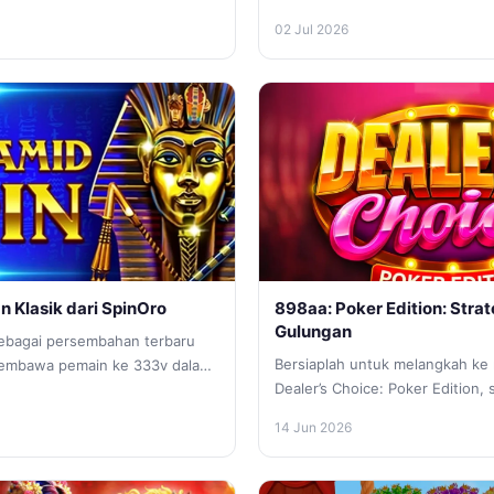
sering kali mencari
memadukan estetika kartun ya
02 Jul 2026
nawarkan...
model matematika...
 Klasik dari SpinOro
898aa: Poker Edition: Strate
Gulungan
sebagai persembahan terbaru
Bersiaplah untuk melangkah ke 
membawa pemain ke 333v dalam
Dealer’s Choice: Poker Edition, 
a kuno yang penuh dengan...
dari Suits & Royals yang mengg
14 Jun 2026