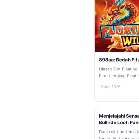
898aa: Bedah Fit
Ulasan Slot Floatin
Fitur Lengkap Float
membawa pemain ke 
12 Jun 2026
Menjelajahi Sens
Bullride Loot: Pa
Dunia slot bertema ko
tersendiri bagi para