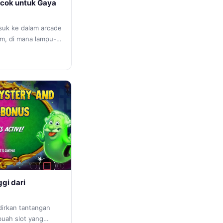
ocok untuk Gaya
uk ke dalam arcade
am, di mana lampu-
ng...
ggi dari
dirkan tantangan
buah slot yang