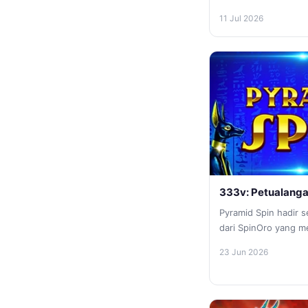
berkembang, pemain 
11 Jul 2026
pengalaman yang me
333v: Petualangan
Pyramid Spin hadir 
dari SpinOro yang 
petualangan bertem
23 Jun 2026