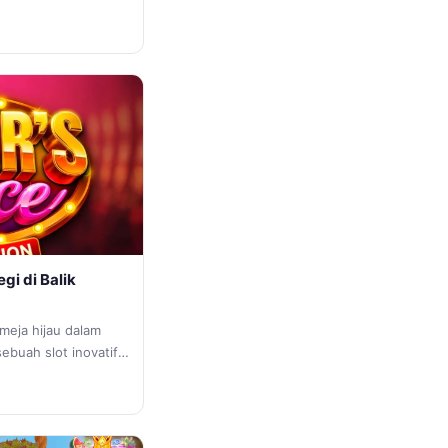
ng ramah dengan
gi di Balik
meja hijau dalam
sebuah slot inovatif
abungkan...