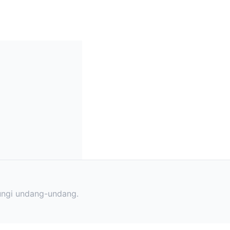
dungi undang-undang.