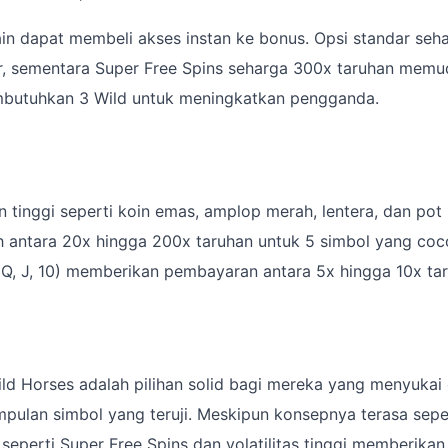
n dapat membeli akses instan ke bonus. Opsi standar seh
r, sementara Super Free Spins seharga 300x taruhan memu
butuhkan 3 Wild untuk meningkatkan pengganda.
tinggi seperti koin emas, amplop merah, lentera, dan pot
 antara 20x hingga 200x taruhan untuk 5 simbol yang coco
, Q, J, 10) memberikan pembayaran antara 5x hingga 10x ta
ld Horses adalah pilihan solid bagi mereka yang menyukai 
lan simbol yang teruji. Meskipun konsepnya terasa seperti
ur seperti Super Free Spins dan volatilitas tinggi memberika