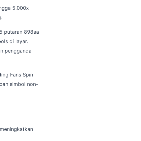
ingga 5.000x
.
25 putaran 898aa
ls di layar.
an pengganda
ding Fans Spin
bah simbol non-
x meningkatkan