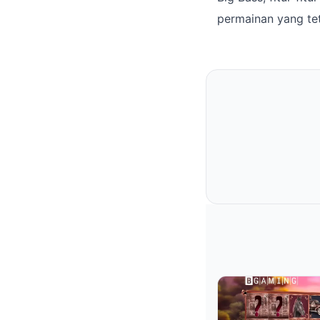
permainan yang te