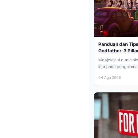
Panduan dan Tips
Godfather: 3 Pilla
Menjelajahi dunia sl
kita pada pengalam
nostalgia sinematik
04 Agu 2026
modern. Salah satu..