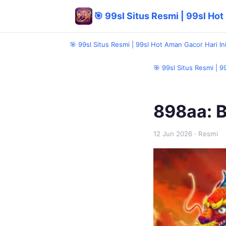
🎯 99sl Situs Resmi | 99sl Hot
🎯 99sl Situs Resmi | 99sl Hot Aman Gacor Hari In
🎯 99sl Situs Resmi | 
898aa: B
12 Jun 2026
· Resmi