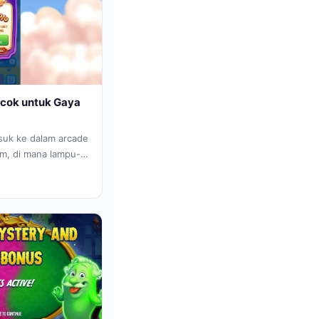
ocok untuk Gaya
uk ke dalam arcade
am, di mana lampu-
ng...