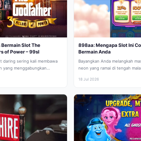
 Bermain Slot The
898aa: Mengapa Slot Ini C
rs of Power – 99sl
Bermain Anda
ot daring sering kali membawa
Bayangkan Anda melangkah mas
an yang menggabungkan
neon yang ramai di tengah mal
 dengan mekanika permainan
lampu berkedip dengan ritme ya
18 Jul 2026
.