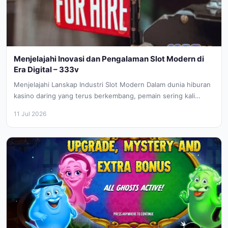
Menjelajahi Inovasi dan Pengalaman Slot Modern di
Era Digital – 333v
Menjelajahi Lanskap Industri Slot Modern Dalam dunia hiburan
kasino daring yang terus berkembang, pemain sering kali
mencari pengalaman yang menawarkan...
11 Jul 2026