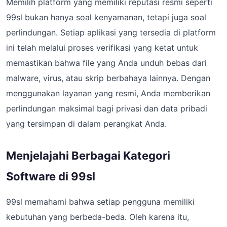
Memilih platform yang memiliki reputasi resmi seperti
99sl bukan hanya soal kenyamanan, tetapi juga soal
perlindungan. Setiap aplikasi yang tersedia di platform
ini telah melalui proses verifikasi yang ketat untuk
memastikan bahwa file yang Anda unduh bebas dari
malware, virus, atau skrip berbahaya lainnya. Dengan
menggunakan layanan yang resmi, Anda memberikan
perlindungan maksimal bagi privasi dan data pribadi
yang tersimpan di dalam perangkat Anda.
Menjelajahi Berbagai Kategori
Software di 99sl
99sl memahami bahwa setiap pengguna memiliki
kebutuhan yang berbeda-beda. Oleh karena itu,