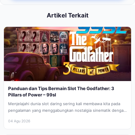
Artikel Terkait
Panduan dan Tips Bermain Slot The Godfather: 3
Pillars of Power – 99sl
Menjelajahi dunia slot daring sering kali membawa kita pada
pengalaman yang menggabungkan nostalgia sinematik dengan
mekanika permainan modern. Salah satu...
04 Agu 2026