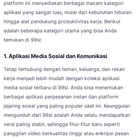
platform ini menyediakan berbagai macam kategori
aplikasi yang sangat luas, mulai dari kebutuhan hiburan
hingga alat pendukung produktivitas kerja. Berikut
adalah beberapa kategori utama yang bisa Anda
temukan di 99sl:
1. Aplikasi Media Sosial dan Komunikasi
Tetap terhubung dengan teman, keluarga, dan rekan
kerja menjadi lebih mudah dengan koleksi aplikasi
media sosial terbaru di 99sl. Anda bisa menemukan
berbagai aplikasi perpesanan instan dan platform
jejaring sosial yang paling populer saat ini. Keunggulan
mengunduh dari 99sl adalah Anda selalu mendapatkan
versi paling stabil, sehingga fitur-fitur baru seperti
panggilan video berkualitas tinggi atau enkripsi pesan