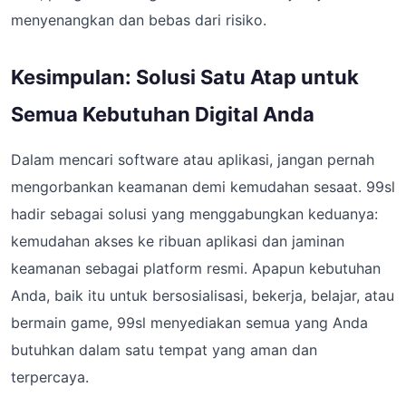
menyenangkan dan bebas dari risiko.
Kesimpulan: Solusi Satu Atap untuk
Semua Kebutuhan Digital Anda
Dalam mencari software atau aplikasi, jangan pernah
mengorbankan keamanan demi kemudahan sesaat. 99sl
hadir sebagai solusi yang menggabungkan keduanya:
kemudahan akses ke ribuan aplikasi dan jaminan
keamanan sebagai platform resmi. Apapun kebutuhan
Anda, baik itu untuk bersosialisasi, bekerja, belajar, atau
bermain game, 99sl menyediakan semua yang Anda
butuhkan dalam satu tempat yang aman dan
terpercaya.