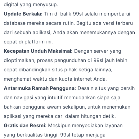
digital yang menyusup.
Update Berkala:
Tim di balik 99sl selalu memperbarui
database mereka secara rutin. Begitu ada versi terbaru
dari sebuah aplikasi, Anda akan menemukannya dengan
cepat di platform ini.
Kecepatan Unduh Maksimal:
Dengan server yang
dioptimalkan, proses pengunduhan di 99sl jauh lebih
cepat dibandingkan situs pihak ketiga lainnya,
menghemat waktu dan kuota internet Anda.
Antarmuka Ramah Pengguna:
Desain situs yang bersih
dan navigasi yang intuitif memudahkan siapa saja,
bahkan pengguna awam sekalipun, untuk menemukan
aplikasi yang mereka cari dalam hitungan detik.
Gratis dan Resmi:
Meskipun menyediakan layanan
yang berkualitas tinggi, 99sl tetap menjaga