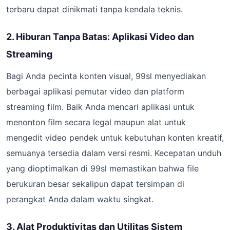
terbaru dapat dinikmati tanpa kendala teknis.
2. Hiburan Tanpa Batas: Aplikasi Video dan
Streaming
Bagi Anda pecinta konten visual, 99sl menyediakan
berbagai aplikasi pemutar video dan platform
streaming film. Baik Anda mencari aplikasi untuk
menonton film secara legal maupun alat untuk
mengedit video pendek untuk kebutuhan konten kreatif,
semuanya tersedia dalam versi resmi. Kecepatan unduh
yang dioptimalkan di 99sl memastikan bahwa file
berukuran besar sekalipun dapat tersimpan di
perangkat Anda dalam waktu singkat.
3. Alat Produktivitas dan Utilitas Sistem