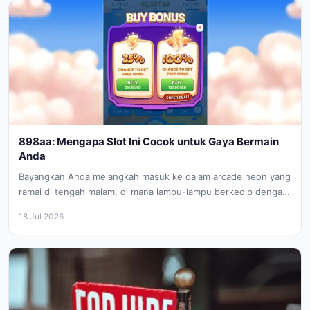
898aa: Mengapa Slot Ini Cocok untuk Gaya Bermain
Anda
Bayangkan Anda melangkah masuk ke dalam arcade neon yang
ramai di tengah malam, di mana lampu-lampu berkedip dengan
ritme yang...
18 Jul 2026