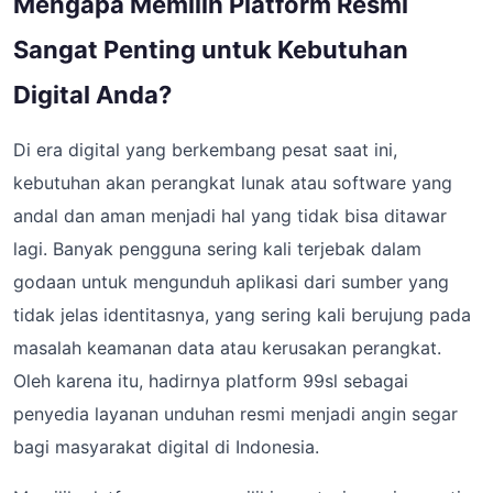
Mengapa Memilih Platform Resmi
Sangat Penting untuk Kebutuhan
Digital Anda?
Di era digital yang berkembang pesat saat ini,
kebutuhan akan perangkat lunak atau software yang
andal dan aman menjadi hal yang tidak bisa ditawar
lagi. Banyak pengguna sering kali terjebak dalam
godaan untuk mengunduh aplikasi dari sumber yang
tidak jelas identitasnya, yang sering kali berujung pada
masalah keamanan data atau kerusakan perangkat.
Oleh karena itu, hadirnya platform 99sl sebagai
penyedia layanan unduhan resmi menjadi angin segar
bagi masyarakat digital di Indonesia.